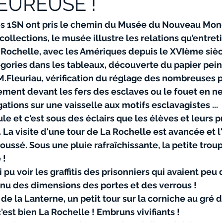
EUREUSE !
les 1SN ont pris le chemin du Musée du Nouveau Mond
ollections, le musée illustre les relations qu’entreti
a Rochelle, avec les Amériques depuis le XVIème sièc
ories dans les tableaux, découverte du papier peint
M.Fleuriau, vérification du réglage des nombreuses 
ment devant les fers des esclaves ou le fouet en ne
gations sur une vaisselle aux motifs esclavagistes ...
oule et c'est sous des éclairs que les élèves et leurs 
. La visite d'une tour de La Rochelle est avancée et l
ussé. Sous une pluie rafraîchissante, la petite troupe
 !
 pu voir les graffitis des prisonniers qui avaient peu
nu des dimensions des portes et des verrous !
de la Lanterne, un petit tour sur la corniche au gré
 c'est bien La Rochelle ! Embruns vivifiants !