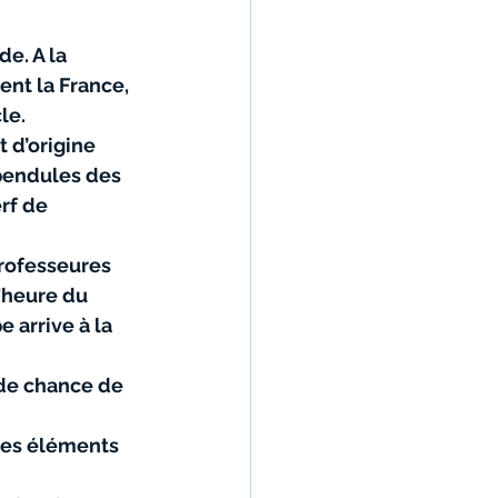
e. A la 
ent la France, 
le.
 d’origine 
pendules des 
rf de 
professeures 
'heure du 
 arrive à la 
 de chance de 
 des éléments 