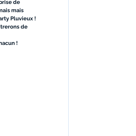
prise de 
mais mais 
arty Pluvieux !
ntrerons de 
hacun !