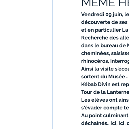
MEME H
Vendredi 09 juin, 
découverte de ses c
et en particulier L
Recherche des allég
dans le bureau de 
cheminées, saisisse
rhinocéros, interro
Ainsi la visite s'éc
sortent du Musée ..
Kébab Divin est repo
Tour de la Lanterne
Les élèves ont ainsi
s'évader compte te
Au point culminant 
déchaînés...ici, ici,